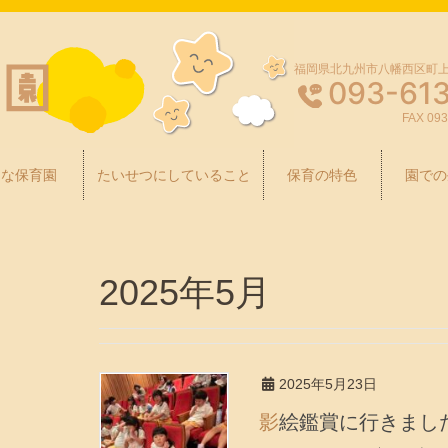
福岡県北九州市八幡西区町上津
093-61
FAX 093
んな保育園
たいせつにしていること
保育の特色
園での
2025年5月
2025年5月23日
影絵鑑賞に行きまし