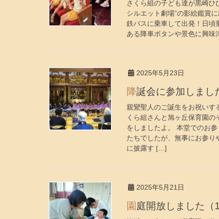
さくら組の子ども達が黒崎ひ
シルエット劇場”の影絵鑑賞に
鉄バスに乗車して出発！日頃
ある降車ボタンや景色に興味津々
2025年5月23日
降誕会に参加しまし
親鸞聖人のご誕生をお祝いす
くら組さんと旭ヶ丘保育園の
をしましたよ。 本堂でのお
たちでしたが、無事にお参り
に披露す […]
2025年5月21日
園庭開放しました（