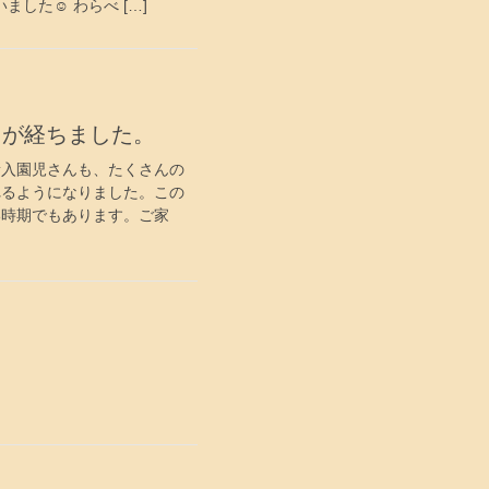
した☺ わらべ […]
月が経ちました。
新入園児さんも、たくさんの
れるようになりました。この
い時期でもあります。ご家