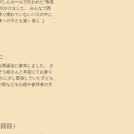
びしんホールで行われた”角笛
出かけました。 みんなで西
乗り慣れていないバスの中に
の子ども達✨ 影 […]
た
る降誕会に参加しました。 さ
ぞう組さんと本堂にてお参り
参りに少し緊張していた子ども
や歌などを仏様や参拝者の方
1回目）