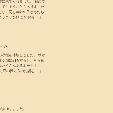
びに来てくれました。 初めて
いてしまうこともありました
だり、同じ年齢の子どもたち
コリ笑顔に☺ お母 […]
🌞
の収穫を体験しました。 朝か
達☺畑に到着すると、そら豆
豆たくさんあるよー！！！」
豆の採り方のお話を […]
が参加しました。