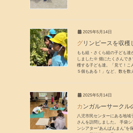
2025年5月14日
グリンピースを収穫
もも組・さくら組の子ども達
しました🌞 畑にたくさんで
穫する子ども達。「見て！こ
５個もある！」など、数を数え
2025年5月14日
カンガルーサーク
八児市民センターにある地域
さんを訪問しました。 手袋シ
ンシアター”あんぱんまん”を