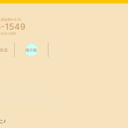
役西4-9-50
3-1549
-613-1590
生活
掲示板
た♪