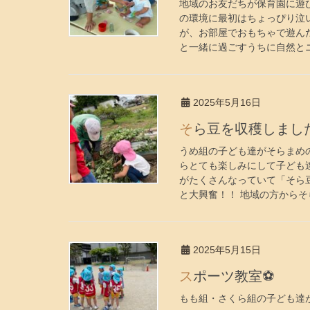
地域のお友だちが保育園に遊
の環境に最初はちょっぴり泣
が、お部屋でおもちゃで遊ん
と一緒に過ごすうちに自然とニッ
2025年5月16日
そら豆を収穫しました
うめ組の子ども達がそらまめ
らとても楽しみにして子ども
がたくさんなっていて「そら
と大興奮！！ 地域の方からそら
2025年5月15日
スポーツ教室⚽
もも組・さくら組の子ども達