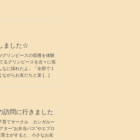
しました☆
がグリンピースの収穫を体験
きてるグリンピースを次々に収
んなに採れたよ」「全部で１
ながらお友だちと楽 […]
ルの訪問に行きました
子育てサークル カンガルー
アター”お弁当バス”やエプロ
保育士がすると、小さなお友