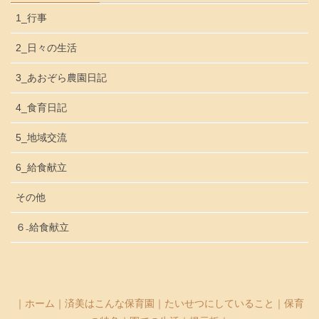
1_行事
2_日々の生活
3_あおぞら農園日記
4_食育日記
5_地域交流
6_給食献立
その他
６₋給食献立
｜
ホーム
｜
済美はこんな保育園
｜
たいせつにしていること
｜
保育