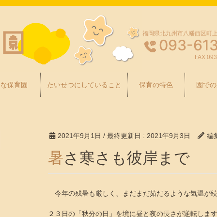
福岡県北九州市八幡西区町上津
093-61
FAX 093
んな保育園
たいせつにしていること
保育の特色
園での
2021年9月1日
/ 最終更新日 :
2021年9月3日
編
暑さ寒さも彼岸まで
今年の残暑も厳しく、まだまだ茹だるような気温が続
２３日の「秋分の日」を境に昼と夜の長さが逆転しま