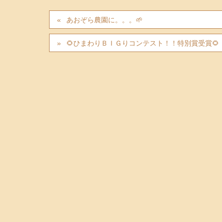
あおぞら農園に。。。🌱
🌻ひまわりＢＩＧりコンテスト！！特別賞受賞🌻