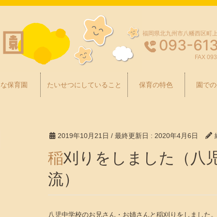
福岡県北九州市八幡西区町上津
093-61
FAX 093
んな保育園
たいせつにしていること
保育の特色
園での
2019年10月21日
/ 最終更新日 :
2020年4月6日
稲刈りをしました（八児中学校交
流）
八児中学校のお兄さん・お姉さんと稲刈りをしました