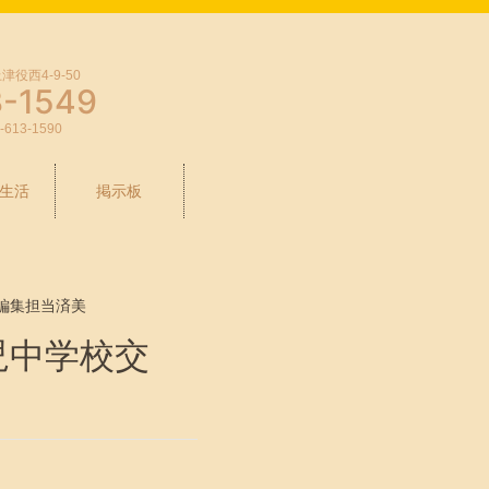
役西4-9-50
3-1549
-613-1590
生活
掲示板
編集担当済美
。