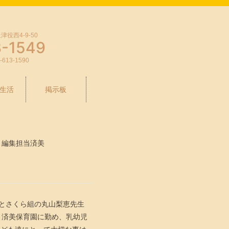
役西4-9-50
3-1549
-613-1590
生活
掲示板
編集担当済美
て
生とさくら組の丸山梨恵先生
り済美保育園に勤め、乳幼児