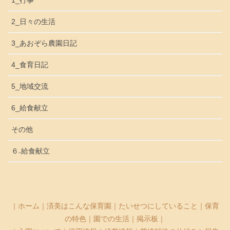
1_行事
2_日々の生活
3_あおぞら農園日記
4_食育日記
5_地域交流
6_給食献立
その他
６₋給食献立
｜
ホーム
｜
済美はこんな保育園
｜
たいせつにしていること
｜
保育
の特色
｜
園での生活
｜
掲示板
｜